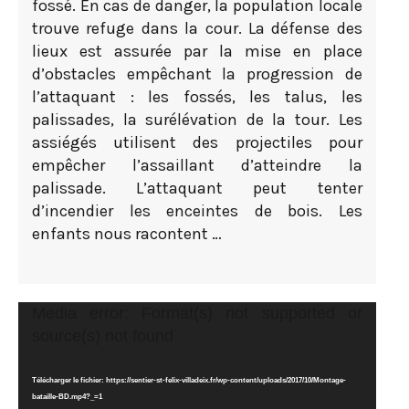
fossé. En cas de danger, la population locale
trouve refuge dans la cour. La défense des
lieux est assurée par la mise en place
d’obstacles empêchant la progression de
l’attaquant : les fossés, les talus, les
palissades, la surélévation de la tour. Les
assiégés utilisent des projectiles pour
empêcher l’assaillant d’atteindre la
palissade. L’attaquant peut tenter
d’incendier les enceintes de bois. Les
enfants nous racontent …
Lecteur
Media error: Format(s) not supported or
vidéo
source(s) not found
Télécharger le fichier: https://sentier-st-felix-villadeix.fr/wp-content/uploads/2017/10/Montage-
bataille-BD.mp4?_=1