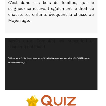
C’est dans ces bois de feuillus, que le
seigneur se réservait également le droit de
chasse. Les enfants évoquent la chasse au
Moyen âge…
Lecteur
Media error: Format(s) not supported or
vidéo
source(s) not found
Télécharger le fichier: https://sentier-st-felix-villadeix.fr/wp-content/uploads/2017/10/Montage-
chasse-BD.mp4?_=2