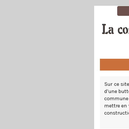
La co
Sur ce sit
d’une butt
commune a
mettre en 
construct