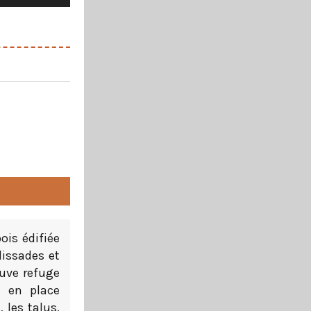
ois édifiée
lissades et
ouve refuge
e en place
 les talus,