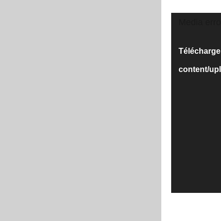
Lecteur
Media erro
vidéo
Télécharger 
content/up