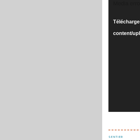
Lecteur
Media erro
vidéo
Télécharger 
content/up
SENTIER