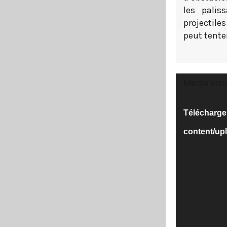
les palis
projectile
peut tente
Lecteur
Media erro
vidéo
Télécharger 
content/up