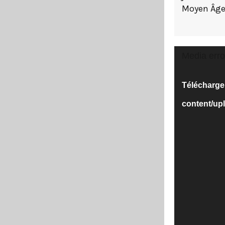
Moyen Âge
Lecteur
Media erro
vidéo
Télécharger 
content/up