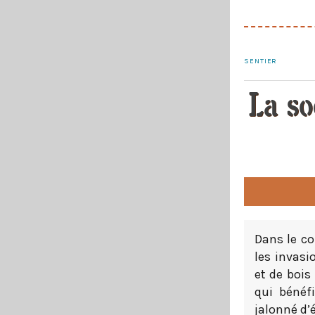
SENTIER
La so
Dans le co
les invasi
et de bois
qui bénéf
jalonné d’