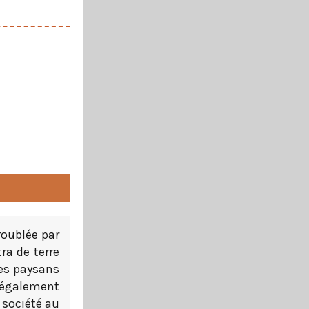
roublée par
ra de terre
des paysans
 également
 société au