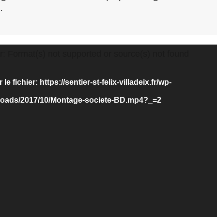
.
r: Format(s) not supported or source(s) not found
le fichier: https://sentier-st-felix-villadeix.fr/wp-
loads/2017/10/Montage-societe-BD.mp4?_=2