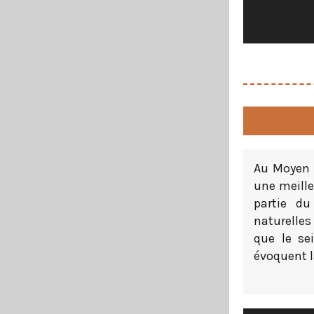
Au Moyen A
une meill
partie du
naturelles
que le se
évoquent 