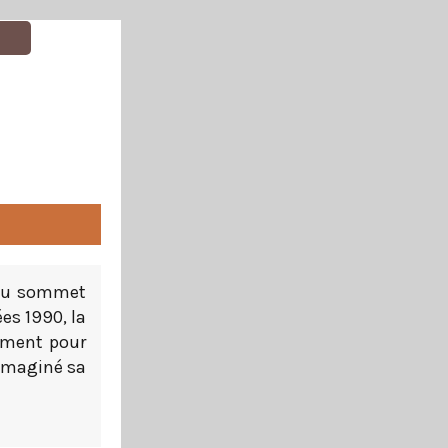
e au sommet
es 1990, la
ement pour
 imaginé sa