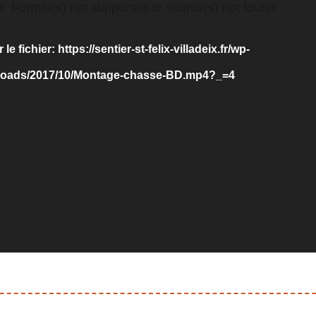
r: Format(s) not supported or source(s) not found
le fichier: https://sentier-st-felix-villadeix.fr/wp-
loads/2017/10/Montage-chasse-BD.mp4?_=4