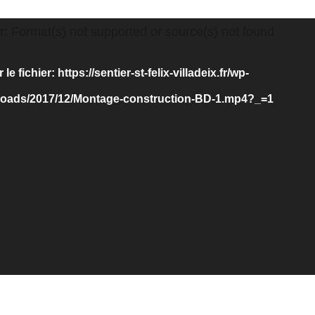
r: Format(s) not supported or source(s) not found
le fichier: https://sentier-st-felix-villadeix.fr/wp-
loads/2017/12/Montage-construction-BD-1.mp4?_=1