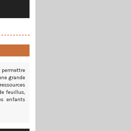
r permettre
une grande
ressources
e feuillus,
es enfants