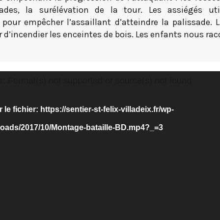
sades, la surélévation de la tour. Les assiégés uti
s pour empêcher l’assaillant d’atteindre la palissade. 
r d’incendier les enceintes de bois. Les enfants nous ra
r: Format(s) not supported or source(s) not found
le fichier: https://sentier-st-felix-villadeix.fr/wp-
loads/2017/10/Montage-bataille-BD.mp4?_=3