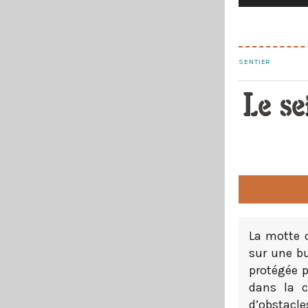
SENTIER
Le se
La motte c
sur une bu
protégée p
dans la c
d’obstacle