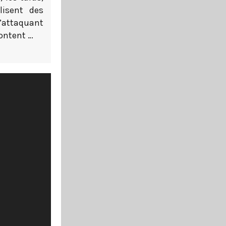
lisent des
L’attaquant
content …